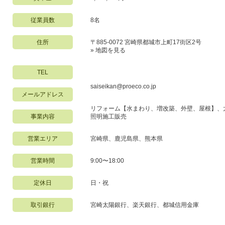
従業員数
8名
住所
〒885-0072 宮崎県都城市上町17街区2号
»
地図を見る
TEL
saiseikan@proeco.co.jp
メールアドレス
リフォーム【水まわり、増改築、外壁、屋根】、
事業内容
照明施工販売
営業エリア
宮崎県、鹿児島県、熊本県
営業時間
9:00〜18:00
定休日
日・祝
取引銀行
宮崎太陽銀行、楽天銀行、都城信用金庫